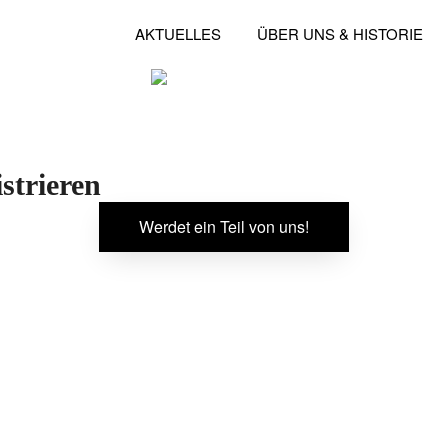
Bülstringen
AKTUELLES
ÜBER UNS & HISTORIE
für Freundschaft, Zusammenhalt, Liebe, familiäres 
Teamgeist, starke Emotionen, Ehrgeiz & Spaß
strieren
Werdet ein Teil von uns!